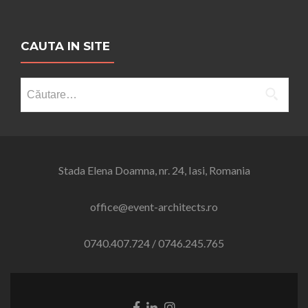
CAUTA IN SITE
Caută după:
Stada Elena Doamna, nr. 24, Iasi, Romania
office@event-architects.ro
0740.407.724 / 0746.245.765
Legătură
Legătură
Legătură